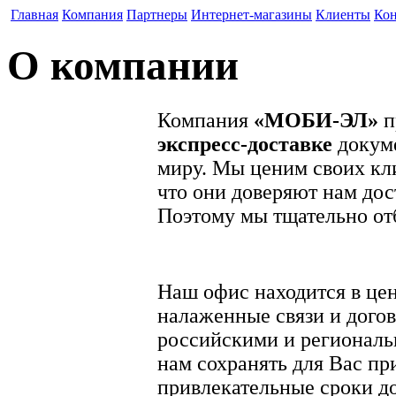
Главная
Компания
Партнеры
Интернет-магазины
Клиенты
Ко
О компании
Компания
«МОБИ-ЭЛ»
п
экспресс-доставке
докуме
миру. Мы ценим своих кли
что они доверяют нам дос
Поэтому мы тщательно от
Наш офис находится в це
налаженные связи и дого
российскими и регионал
нам сохранять для Вас п
привлекательные сроки до